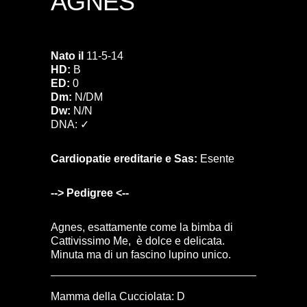
AGNES
Nato il
11-5-14
HD:
B
ED:
0
Dm:
N/DM
Dw:
N/N
DNA:
✓
Cardiopatie ereditarie e Sas:
Esente
-->
Pedigree
<--
Agnes, esattamente come la bimba di
Cattivissimo Me, è dolce e delicata.
Minuta ma di un fascino lupino unico.
Mamma della Cucciolata: D